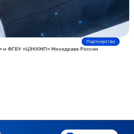
Партнерство
и» и ФГБУ «ЦЭККМП» Минздрава России
я