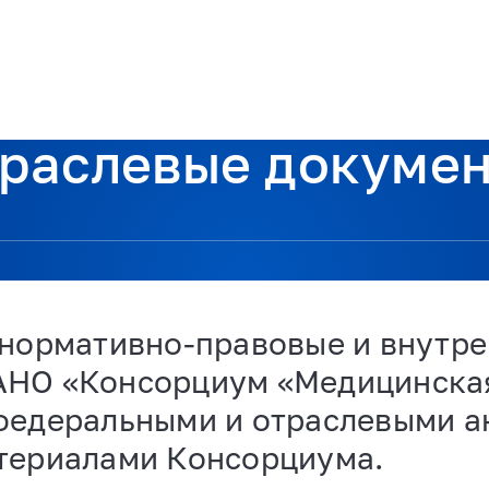
жка
Экспертиза
Проекты
Документы
Новости
Контакты
раслевые докуме
 нормативно-правовые и внутр
НО «Консорциум «Медицинская 
федеральными и отраслевыми ак
териалами Консорциума.