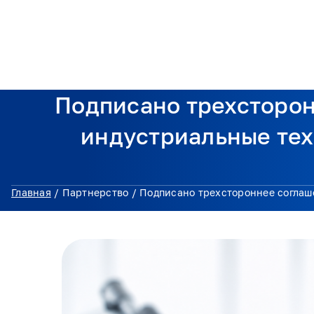
О консорциуме
Поддер
Подписано трехсторо
индустриальные те
Главная
/
Партнерство
/
Подписано трехстороннее согла