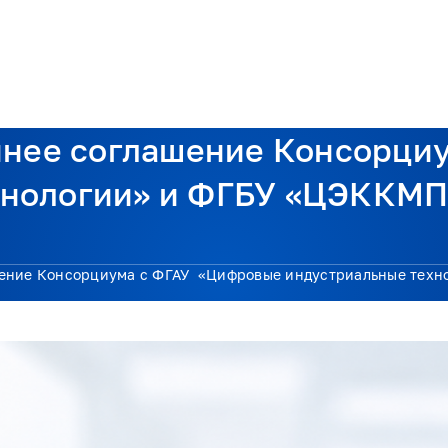
жка
Экспертиза
Проекты
Документы
Новости
Контакты
ннее соглашение Консорци
хнологии» и ФГБУ «ЦЭККМП
шение Консорциума с ФГАУ «Цифровые индустриальные тех