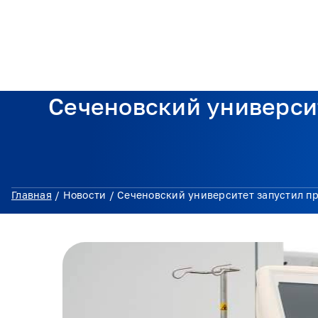
О консорциуме
Поддер
Сеченовский университ
Главная
/
Новости
/
Сеченовский университет запустил п