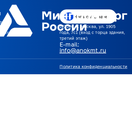
я
Написать нам
екты
123100, г. Москва, ул. 1905
года, 7с1 (вход с торца здания,
менты
третий этаж)
E-mail:
info@anokmt.ru
Политика конфиденциальности