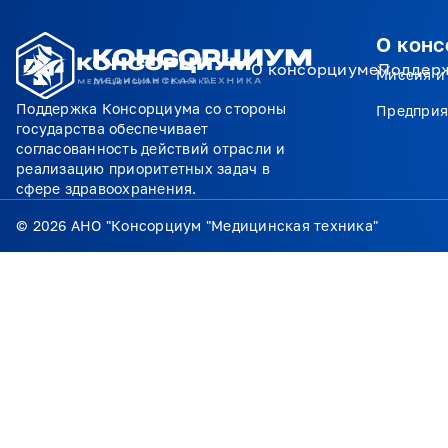
О кон
О консорциуме
Поддер
Миссия и
Поддержка Консорциума со стороны
Предприя
государства обеспечивает
согласованность действий отрасли и
реализацию приоритетных задач в
сфере здравоохранения.
©
2026
АНО "Консорциум "Медицинская техника"